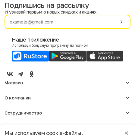
Подпишись на рассылку
И узнавай первым о новых скидках и акциях.
Имя
Фамилия
Наше приложение
Используй бонусную программу по полной!
E-mail
Пол
Мужской
Женский
Магазин
Согласие на получение чеков по электронной почте
Женское
О компании
Мужское
Аксессуары
О нас
Детское
Сотрудничество
Отзывы
Блог
Оптовикам
Вакансии
Помощь
Москва
Арендодателям
Магазины
Мы используем cookie-файлы.
Реклама