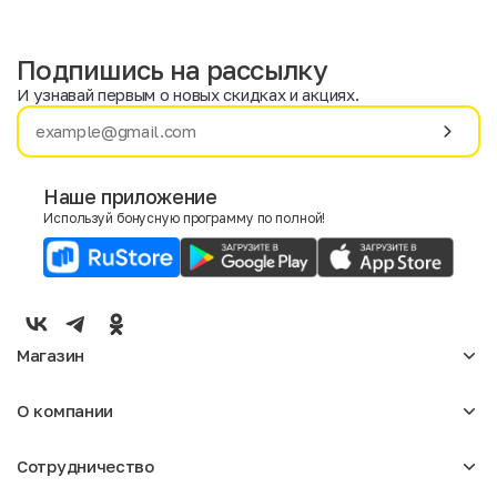
Подпишись на рассылку
И узнавай первым о новых скидках и акциях.
Имя
Фамилия
Наше приложение
Используй бонусную программу по полной!
E-mail
Пол
Мужской
Женский
Магазин
Согласие на получение чеков по электронной почте
Женское
О компании
Мужское
Аксессуары
О нас
Детское
Сотрудничество
Отзывы
Блог