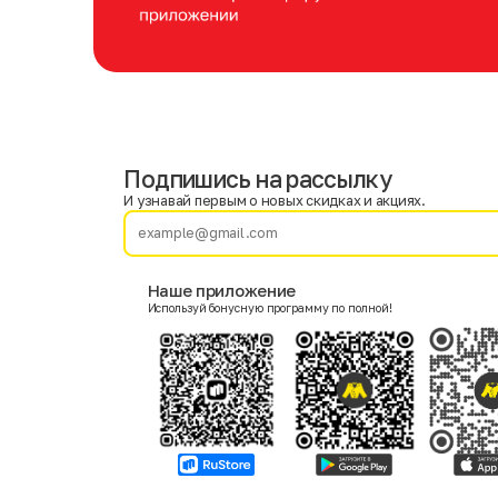
Подпишись на рассылку
Имя
Фамилия
И узнавай первым о новых скидках и акциях.
E-mail
Наше приложение
Используй бонусную программу по полной!
Пол
Мужской
Женский
Согласие на получение чеков по электронной почте