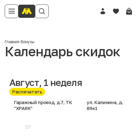
Главная
-
Бонусы
Календарь скидок
Август
, 1 неделя
Распечатать
Гаражный проезд, д.7, ТК
ул. Калинина, д.
"XPARK"
89к1
27