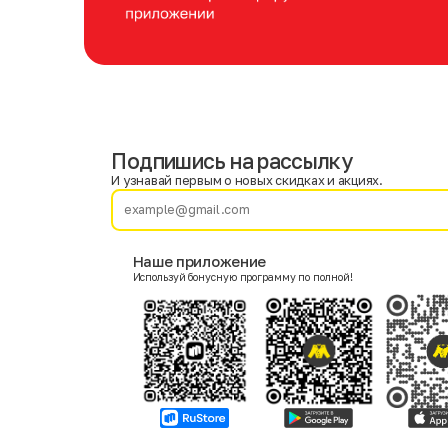
Подпишись на рассылку
Имя
Фамилия
И узнавай первым о новых скидках и акциях.
E-mail
Наше приложение
Используй бонусную программу по полной!
Пол
Мужской
Женский
Согласие на получение чеков по электронной почте