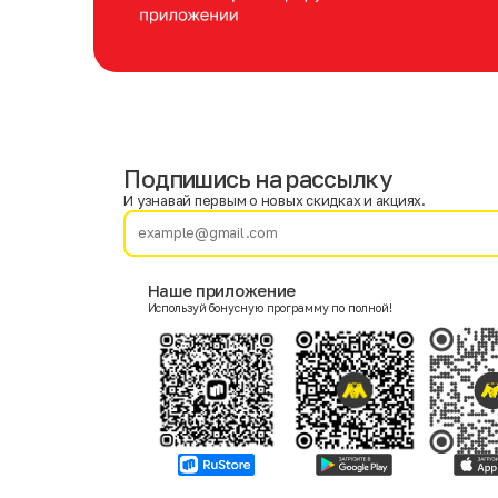
Подпишись на рассылку
Имя
Фамилия
И узнавай первым о новых скидках и акциях.
E-mail
Наше приложение
Используй бонусную программу по полной!
Пол
Мужской
Женский
Согласие на получение чеков по электронной почте