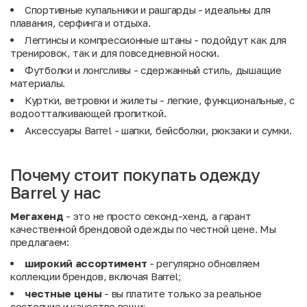
Спортивные купальники и рашгарды - идеальны для
плавания, серфинга и отдыха.
Леггинсы и компрессионные штаны - подойдут как для
тренировок, так и для повседневной носки.
Футболки и лонгсливы - сдержанный стиль, дышащие
материалы.
Куртки, ветровки и жилеты - легкие, функциональные, с
водоотталкивающей пропиткой.
Аксессуары Barrel - шапки, бейсболки, рюкзаки и сумки.
Почему стоит покупать одежду
Barrel у нас
Мегахенд
- это не просто секонд-хенд, а гарант
качественной брендовой одежды по честной цене. Мы
предлагаем:
широкий ассортимент
- регулярно обновляем
коллекции брендов, включая Barrel;
честные цены
- вы платите только за реальное
состояние и качество вещи;