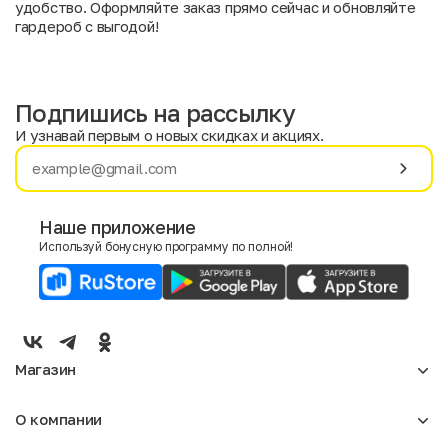
удобство. Оформляйте заказ прямо сейчас и обновляйте
гардероб с выгодой!
Подпишись на рассылку
И узнавай первым о новых скидках и акциях.
Имя
Фамилия
Наше приложение
Используй бонусную программу по полной!
E-mail
Пол
Мужской
Женский
Магазин
Согласие на получение чеков по электронной почте
Женское
О компании
Мужское
Аксессуары